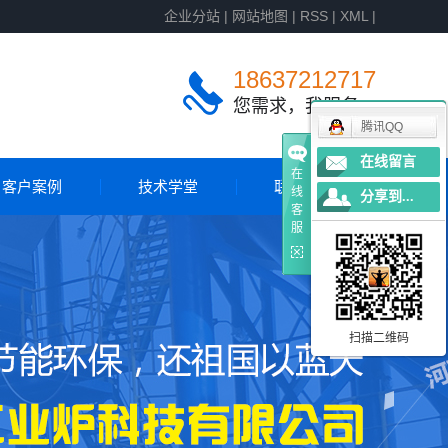
企业分站
|
网站地图
|
RSS
|
XML
|
18637212717
您需求，我服务
腾讯QQ
在线留言
在
客户案例
技术学堂
联系我们
线
分享到...
客
服
客户案例
国外案例
扫描二维码