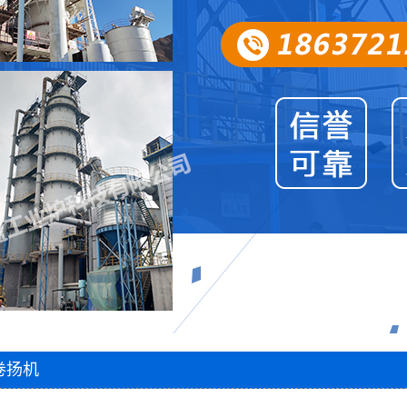
圆盘出灰机
两段密封阀
风帽
石灰窑电子称量设备
智能料位计
智能主令控制器
除尘器
脱硫塔
石灰窑专用卷扬机
1
2
3
卷扬机