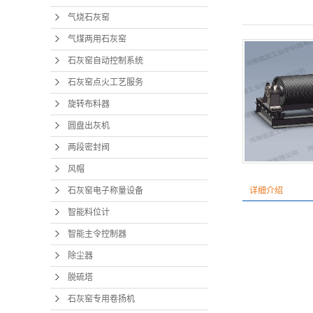
气烧石灰窑
气煤两用石灰窑
石灰窑自动控制系统
石灰窑点火工艺服务
旋转布料器
圆盘出灰机
两段密封阀
风帽
石灰窑电子称量设备
详细介绍
智能料位计
智能主令控制器
除尘器
脱硫塔
石灰窑专用卷扬机