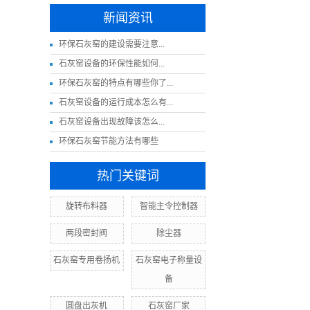
新闻资讯
​环保石灰窑的建设需要注意...
​石灰窑设备的环保性能如何...
环保石灰窑的特点有哪些你了...
石灰窑设备的运行成本怎么有...
​石灰窑设备出现故障该怎么...
环保石灰窑节能方法有哪些
热门关键词
旋转布料器
智能主令控制器
两段密封阀
除尘器
石灰窑专用卷扬机
石灰窑电子称量设
备
圆盘出灰机
石灰窑厂家