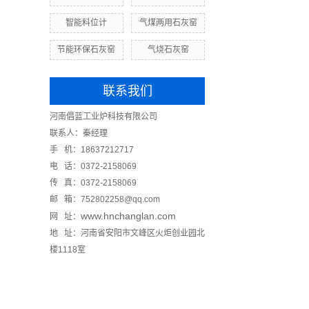
智能料位计
气煤两用石灰窑
节能环保石灰窑
气烧石灰窑
联系我们
河南倡蓝工业炉科技有限公司
联系人：秦经理
手 机：18637212717
电 话：0372-2158069
传 真：0372-2158069
邮 箱：752802258@qq.com
www.hnchanglan.com
网 址：
地 址：河南省安阳市文峰区火炬创业园北
楼1118室