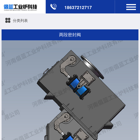
18637212717
分类列表
两段密封阀