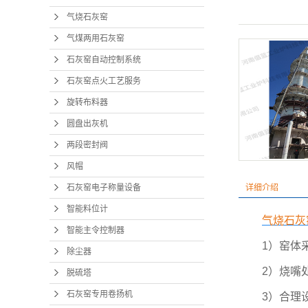
气烧石灰窑
气煤两用石灰窑
石灰窑自动控制系统
石灰窑点火工艺服务
旋转布料器
圆盘出灰机
两段密封阀
风帽
石灰窑电子称量设备
详细介绍
智能料位计
气烧石灰
智能主令控制器
1）窑体
除尘器
2）烧嘴
脱硫塔
石灰窑专用卷扬机
3）合理