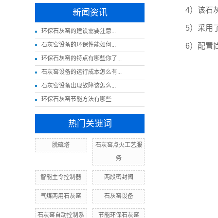
4）该石
新闻资讯
5）采用
​环保石灰窑的建设需要注意...
​石灰窑设备的环保性能如何...
6）配置
环保石灰窑的特点有哪些你了...
石灰窑设备的运行成本怎么有...
​石灰窑设备出现故障该怎么...
环保石灰窑节能方法有哪些
热门关键词
脱硫塔
石灰窑点火工艺服
务
智能主令控制器
两段密封阀
气煤两用石灰窑
石灰窑设备
石灰窑自动控制系
节能环保石灰窑