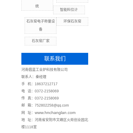
统
智能料位计
石灰窑电子称量设
环保石灰窑
备
石灰窑厂家
联系我们
河南倡蓝工业炉科技有限公司
联系人：秦经理
手 机：18637212717
电 话：0372-2158069
传 真：0372-2158069
邮 箱：752802258@qq.com
www.hnchanglan.com
网 址：
地 址：河南省安阳市文峰区火炬创业园北
楼1118室