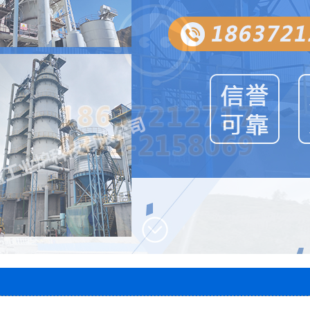
圆盘出灰机
两段密封阀
风帽
石灰窑电子称量设备
智能料位计
智能主令控制器
除尘器
脱硫塔
石灰窑专用卷扬机
1
2
3