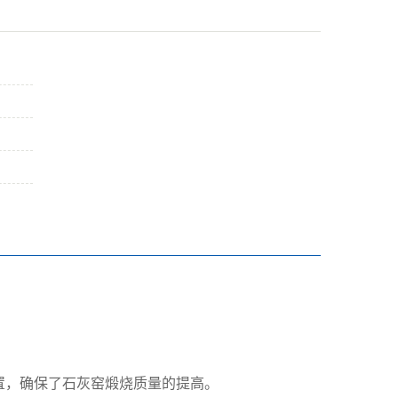
。
置，确保了石灰窑煅烧质量的提高。