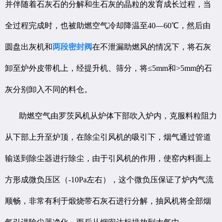
并伴随着石灰石的分解和生石灰的晶粒的发育成长过程，当
全过程完成时，也被助燃空气冷却降温至40—60℃，然后由
圆盘出灰机和
两段密封阀
在不泄漏助燃风的情况下，将石灰
卸至炉外皮带机上，经提升机、筛分，将≤5mm和>5mm的石
灰分别卸入不同的料仓。
助燃空气由罗茨风机从炉体下部吹入炉内，克服料粒阻力
从下部上升至炉顶，在除尘引风机的吸引下，烟气通过管道
输送到除尘器进行除尘，由于引风机的作用，使窑内料面上
方形成微负压区（-10Pa左右），这个微负压保证了炉内气流
顺畅，非常有利于煅烧带石灰石进行分解，抽风机将全部烟