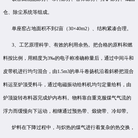
仓、除尘系统等组成。
单座窑占地面积不到2亩（30×40m2）、结构紧凑合理。
3、工艺原理科学、有效的利用余热。把合格的原料和燃
料按比例，用精度为3‰的电子称准确称量后，通过中间斗和
皮带机进行均匀混合，由1.5m3的单斗卷扬机沿着斜桥把混合
料运至炉顶受料斗，通过电磁振动给料机均匀定量给料，由
炉顶旋转布料器完成炉内布料。物料靠自重克服煤气气流的
浮力而缓慢向下运动，相继通过预热带、煅烧带、冷却带。
炉料在下降过程中，与炽热的煤气进行着复杂的热交换，