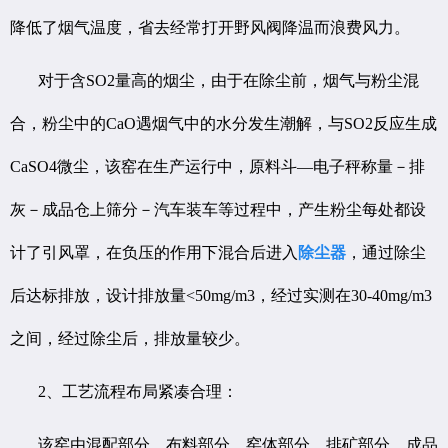
降低了烟气温度，省去经常打开野风阀降温而浪费风力。
对于含SO2量高的烟尘，由于在除尘前，烟气与粉尘混
合，粉尘中的CaO遇烟气中的水分发生潮解，与SO2反应生成
CaSO4微尘，该窑在生产运行中，原料斗—电子秤称量－排
灰－成品仓上筛分－汽车装车等过程中，产生粉尘每处都设
计了引风罩，在负压的作用下混合后进入
除尘器
，通过除尘
后达标排放，设计排放量<50mg/m3，经过实测在30-40mg/m3
之间，经过除尘后，排放量较少。
2、工艺流程布局紧凑合理：
该窑由混配部分、布料部分、窑体部分、排矿部分、成品